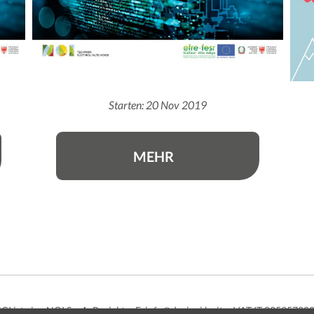
Starten: 20 Nov 2019
MEHR
NCI
ist eine NOI S.p.A. Projekt
E.
info@davinci.bz.it
VAT IT 02595720