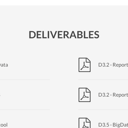
DELIVERABLES
Data
D3.2 - Report
8
D3.2 - Report
tool
D3.5 - BigDa